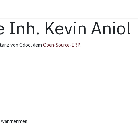
sen
Förderungs Check
Über mich
Kontakt
 Inh. Kevin Aniol
nstanz von Odoo, dem
Open-Source-ERP
.
ch wahrnehmen