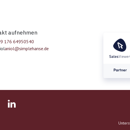
akt aufnehmen
9 176 64950540
iol
aniol@simplehanse.de
Unters