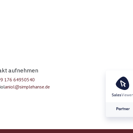
akt aufnehmen
9 176 64950540
iol
aniol@simplehanse.de